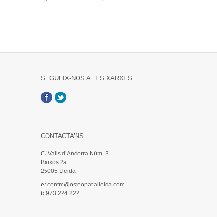
SEGUEIX-NOS A LES XARXES
Facebook
Twitter
CONTACTA’NS
C/ Valls d’Andorra Núm. 3
Baixos 2a
25005 Lleida
e:
centre@osteopatialleida.com
t:
973 224 222