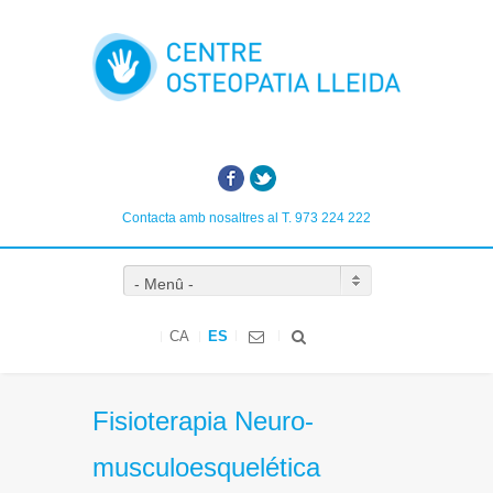
Facebook
Twitter
Contacta amb nosaltres al T. 973 224 222
- Menû -
CA
ES
Fisioterapia Neuro-
musculoesquelética