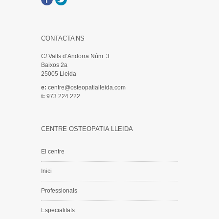
Facebook
Twitter
CONTACTA’NS
C/ Valls d’Andorra Núm. 3
Baixos 2a
25005 Lleida
e:
centre@osteopatialleida.com
t:
973 224 222
CENTRE OSTEOPATIA LLEIDA
El centre
Inici
Professionals
Especialitats