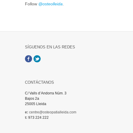
Follow
@osteolleida
.
SÍGUENOS EN LAS REDES
Facebook
Twitter
CONTÁCTANOS
C/ Valls d’Andorra Núm. 3
Bajos 2a
25005 Lleida
e:
centre@osteopatialleida.com
t:
973 224 222