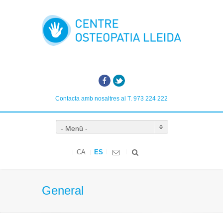
Facebook
Twitter
Contacta amb nosaltres al T. 973 224 222
- Menû -
CA
ES
General