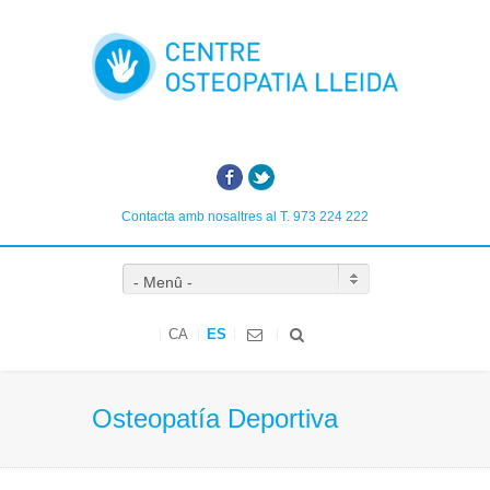
Facebook
Twitter
Contacta amb nosaltres al T. 973 224 222
- Menû -
CA
ES
Osteopatía Deportiva